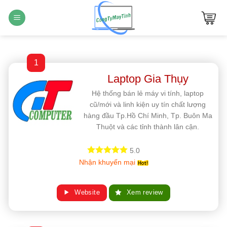
Bỏ
qua
nội
dung
1
Laptop Gia Thụy
Hệ thống bán lẻ máy vi tính, laptop
cũ/mới và linh kiện uy tín chất lượng
hàng đầu Tp.Hồ Chí Minh, Tp. Buôn Ma
Thuột và các tỉnh thành lân cận.
5.0
Nhận khuyến mại
Website
Xem review