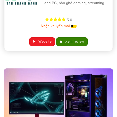
end PC, bàn ghế gaming, streaming…
5.0
Nhận khuyến mại
Website
Xem review