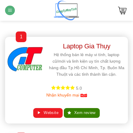
Bỏ
qua
nội
dung
1
Laptop Gia Thụy
Hệ thống bán lẻ máy vi tính, laptop
cũ/mới và linh kiện uy tín chất lượng
hàng đầu Tp.Hồ Chí Minh, Tp. Buôn Ma
Thuột và các tỉnh thành lân cận.
5.0
Nhận khuyến mại
Website
Xem review