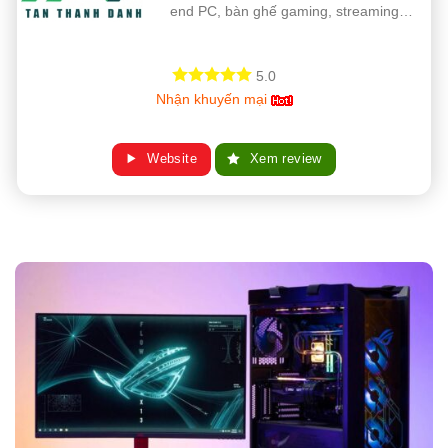
end PC, bàn ghế gaming, streaming…
5.0
Nhận khuyến mại
Website
Xem review