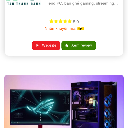
end PC, bàn ghế gaming, streaming…
5.0
Nhận khuyến mại
Website
Xem review