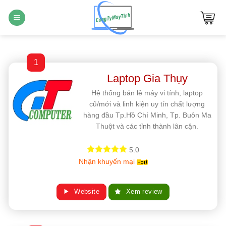
Bỏ
qua
nội
dung
1
Laptop Gia Thụy
Hệ thống bán lẻ máy vi tính, laptop
cũ/mới và linh kiện uy tín chất lượng
hàng đầu Tp.Hồ Chí Minh, Tp. Buôn Ma
Thuột và các tỉnh thành lân cận.
5.0
Nhận khuyến mại
Website
Xem review