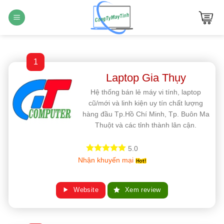
Bỏ
qua
nội
dung
1
Laptop Gia Thụy
Hệ thống bán lẻ máy vi tính, laptop
cũ/mới và linh kiện uy tín chất lượng
hàng đầu Tp.Hồ Chí Minh, Tp. Buôn Ma
Thuột và các tỉnh thành lân cận.
5.0
Nhận khuyến mại
Website
Xem review