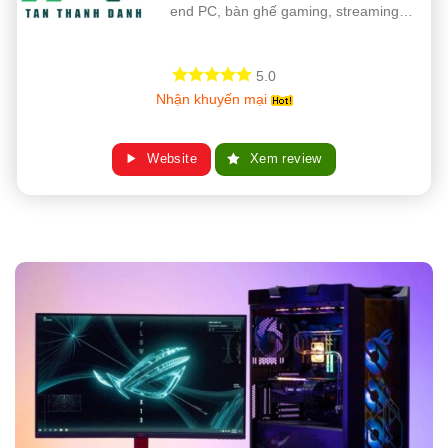
end PC, bàn ghế gaming, streaming…
5.0
Nhận khuyến mại
Website
Xem review