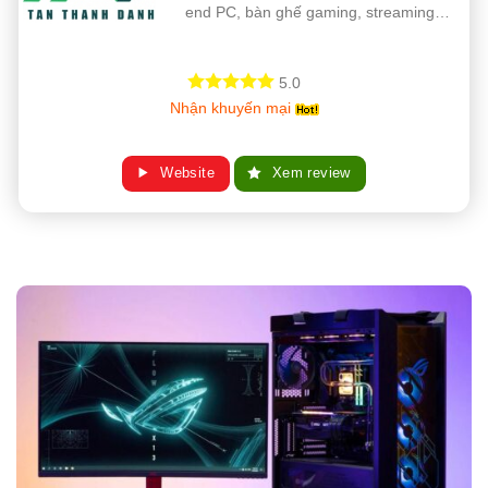
end PC, bàn ghế gaming, streaming…
5.0
Nhận khuyến mại
Website
Xem review