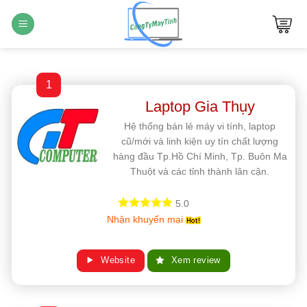
Bỏ
qua
nội
dung
1
Laptop Gia Thụy
Hệ thống bán lẻ máy vi tính, laptop
cũ/mới và linh kiện uy tín chất lượng
hàng đầu Tp.Hồ Chí Minh, Tp. Buôn Ma
Thuột và các tỉnh thành lân cận.
5.0
Nhận khuyến mại
Website
Xem review