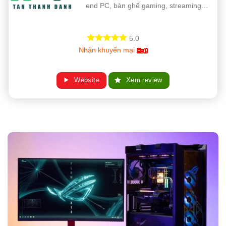
end PC, bàn ghế gaming, streaming…
5.0
Nhận khuyến mại
Website
Xem review