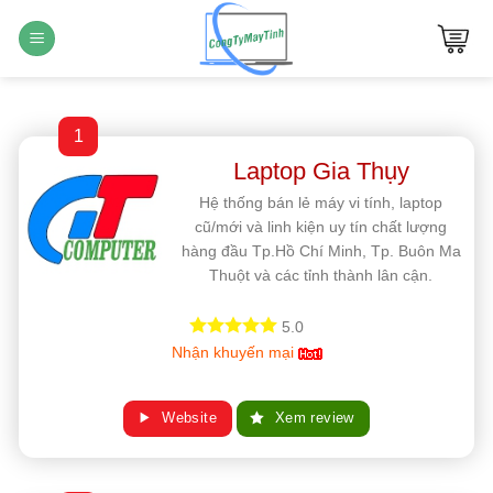
Bỏ
qua
nội
dung
1
Laptop Gia Thụy
Hệ thống bán lẻ máy vi tính, laptop
cũ/mới và linh kiện uy tín chất lượng
hàng đầu Tp.Hồ Chí Minh, Tp. Buôn Ma
Thuột và các tỉnh thành lân cận.
5.0
Nhận khuyến mại
Website
Xem review