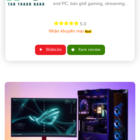
end PC, bàn ghế gaming, streaming…
5.0
Nhận khuyến mại
Website
Xem review