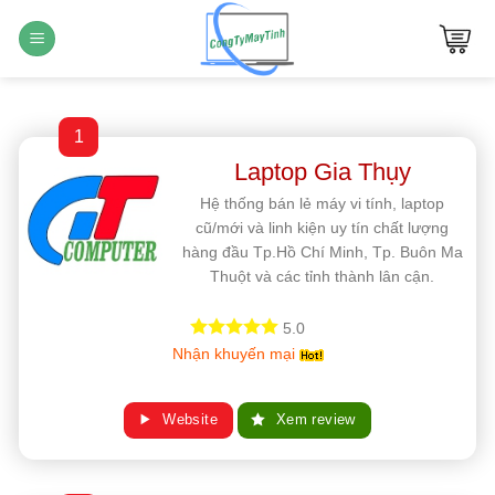
Bỏ
qua
nội
dung
1
Laptop Gia Thụy
Hệ thống bán lẻ máy vi tính, laptop
cũ/mới và linh kiện uy tín chất lượng
hàng đầu Tp.Hồ Chí Minh, Tp. Buôn Ma
Thuột và các tỉnh thành lân cận.
5.0
Nhận khuyến mại
Website
Xem review