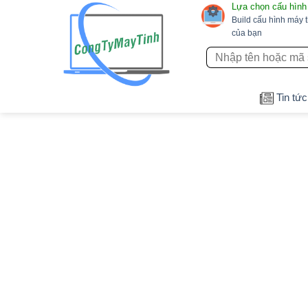
Lựa chọn cấu hình
Bỏ
Build cấu hình máy 
qua
của bạn
nội
Tìm
dung
kiếm:
Tin tức