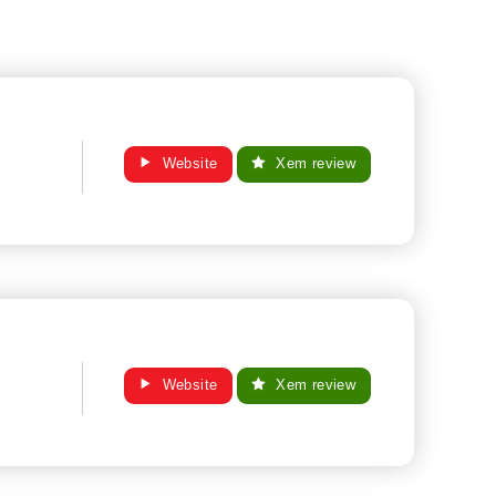
Website
Xem review
Website
Xem review