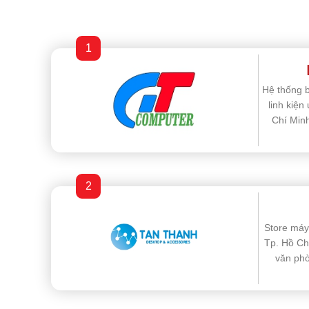
1
Hệ thống b
linh kiện
Chí Minh
2
Store máy 
Tp. Hồ Ch
văn phò