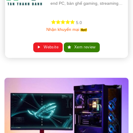
end PC, bàn ghế gaming, streaming…
5.0
Nhận khuyến mại
Website
Xem review