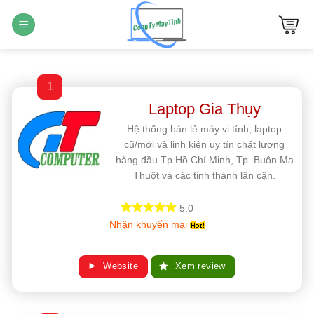
Bỏ
qua
nội
dung
1
Laptop Gia Thụy
Hệ thống bán lẻ máy vi tính, laptop
cũ/mới và linh kiện uy tín chất lượng
hàng đầu Tp.Hồ Chí Minh, Tp. Buôn Ma
Thuột và các tỉnh thành lân cận.
5.0
Nhận khuyến mại
Website
Xem review