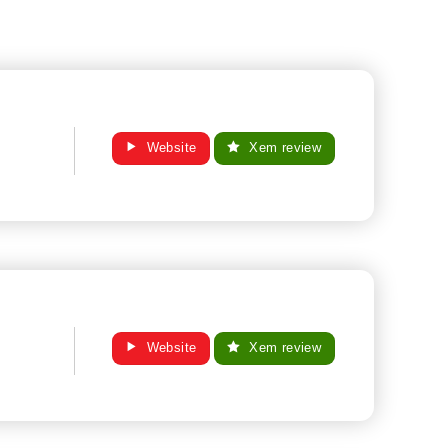
Website
Xem review
Website
Xem review