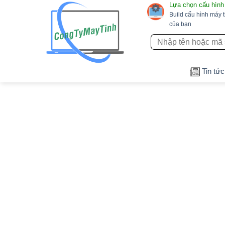
Lựa chọn cấu hình
Bỏ
Build cấu hình máy 
qua
của bạn
nội
Tìm
dung
kiếm:
Tin tức