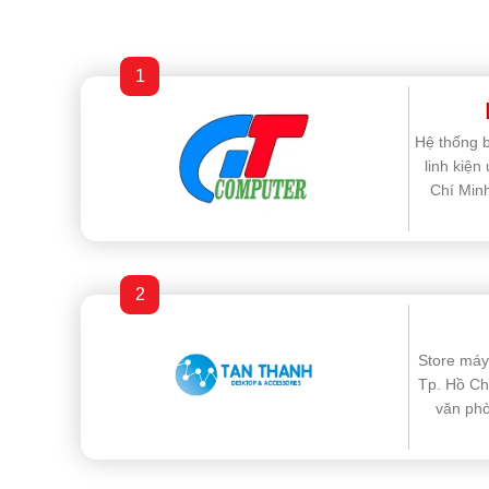
1
Hệ thống b
linh kiện
Chí Minh
2
Store máy 
Tp. Hồ Ch
văn phò