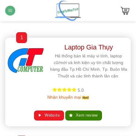
Bỏ
qua
nội
dung
1
Laptop Gia Thụy
Hệ thống bán lẻ máy vi tính, laptop
cũ/mới và linh kiện uy tín chất lượng
hàng đầu Tp.Hồ Chí Minh, Tp. Buôn Ma
Thuột và các tỉnh thành lân cận.
5.0
Nhận khuyến mại
Website
Xem review