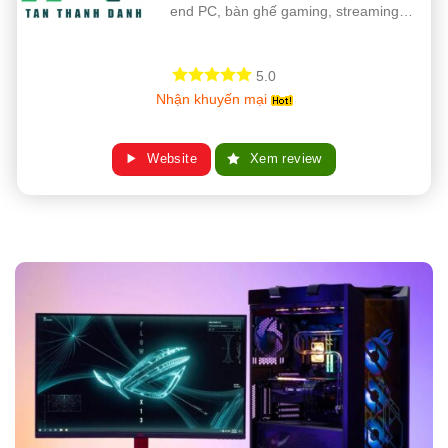
end PC, bàn ghế gaming, streaming…
5.0
Nhận khuyến mại
Website
Xem review