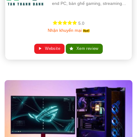
end PC, bàn ghế gaming, streaming…
5.0
Nhận khuyến mại
Website
Xem review