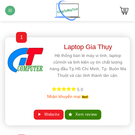
Bỏ
qua
nội
dung
1
Laptop Gia Thụy
Hệ thống bán lẻ máy vi tính, laptop
cũ/mới và linh kiện uy tín chất lượng
hàng đầu Tp.Hồ Chí Minh, Tp. Buôn Ma
Thuột và các tỉnh thành lân cận.
5.0
Nhận khuyến mại
Website
Xem review