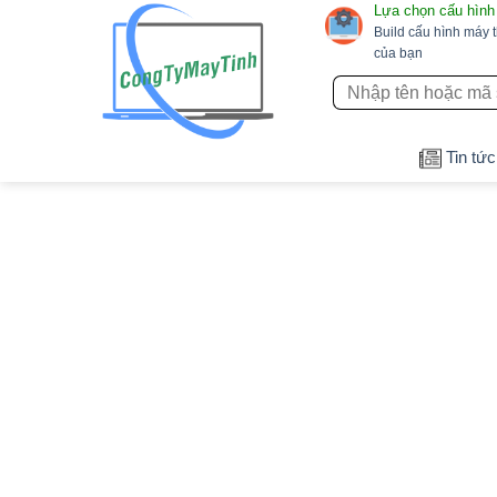
Lựa chọn cấu hình
Bỏ
Build cấu hình máy 
qua
của bạn
nội
Tìm
dung
kiếm:
Tin tức