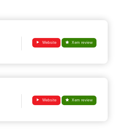
Website
Xem review
Website
Xem review