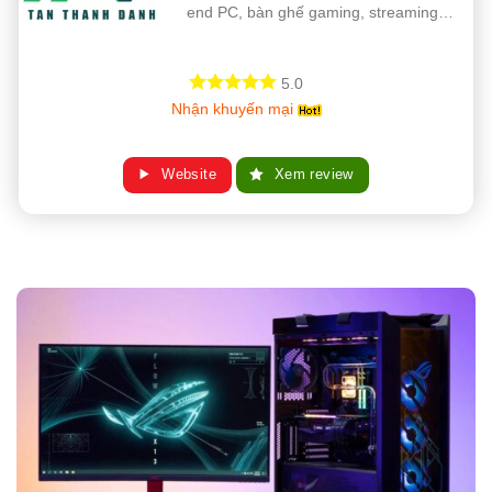
end PC, bàn ghế gaming, streaming…
5.0
Nhận khuyến mại
Website
Xem review