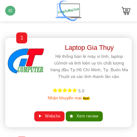
Bỏ
qua
nội
dung
1
Laptop Gia Thụy
Hệ thống bán lẻ máy vi tính, laptop
cũ/mới và linh kiện uy tín chất lượng
hàng đầu Tp.Hồ Chí Minh, Tp. Buôn Ma
Thuột và các tỉnh thành lân cận.
5.0
Nhận khuyến mại
Website
Xem review